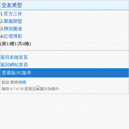
交友类型
1.
官方三肖
2.
聚義聯盟
3.
輝煌騰達
4.
紅壇博彩
(第1/總1/共4條)
返回友鏈首頁
返回網站首頁
普通版
|3G版本
默認:繁體|
簡體
報時:8-7 6:50 星期五